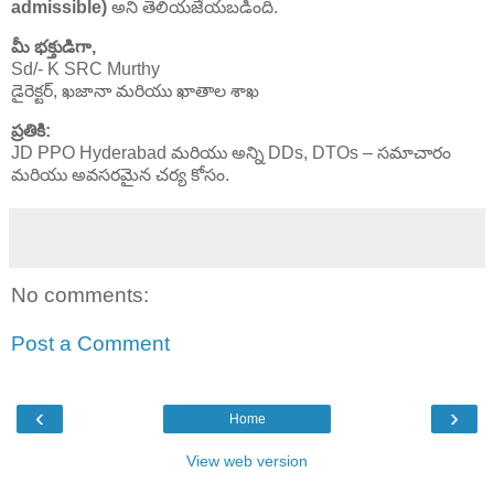
admissible)
అని తెలియజేయబడింది.
మీ భక్తుడిగా,
Sd/- K SRC Murthy
డైరెక్టర్, ఖజానా మరియు ఖాతాల శాఖ
ప్రతికి:
JD PPO Hyderabad మరియు అన్ని DDs, DTOs – సమాచారం
మరియు అవసరమైన చర్య కోసం.
No comments:
Post a Comment
‹
›
Home
View web version