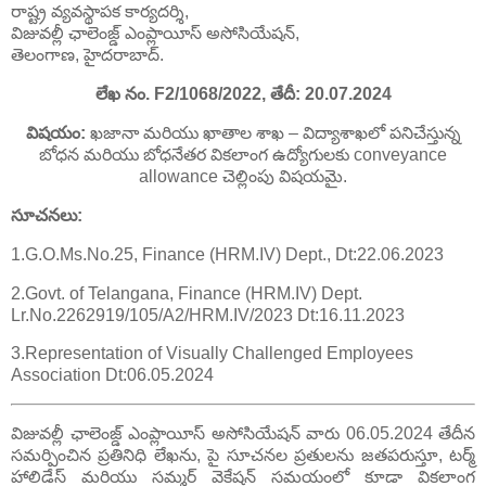
రాష్ట్ర వ్యవస్థాపక కార్యదర్శి,
విజువల్లీ ఛాలెంజ్డ్ ఎంప్లాయీస్ అసోసియేషన్,
తెలంగాణ, హైదరాబాద్.
లేఖ నం. F2/1068/2022, తేదీ: 20.07.2024
విషయం:
ఖజానా మరియు ఖాతాల శాఖ – విద్యాశాఖలో పనిచేస్తున్న
బోధన మరియు బోధనేతర వికలాంగ ఉద్యోగులకు conveyance
allowance చెల్లింపు విషయమై.
సూచనలు:
1.G.O.Ms.No.25, Finance (HRM.IV) Dept., Dt:22.06.2023
2.Govt. of Telangana, Finance (HRM.IV) Dept.
Lr.No.2262919/105/A2/HRM.IV/2023 Dt:16.11.2023
3.Representation of Visually Challenged Employees
Association Dt:06.05.2024
విజువల్లీ ఛాలెంజ్డ్ ఎంప్లాయీస్ అసోసియేషన్ వారు 06.05.2024 తేదీన
సమర్పించిన ప్రతినిధి లేఖను, పై సూచనల ప్రతులను జతపరుస్తూ, టర్మ్
హాలిడేస్ మరియు సమ్మర్ వెకేషన్ సమయంలో కూడా వికలాంగ