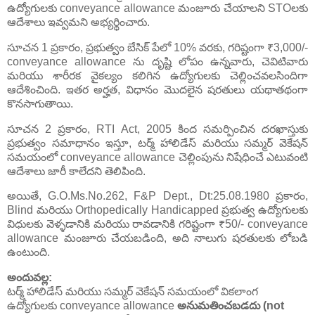
ఉద్యోగులకు conveyance allowance మంజూరు చేయాలని STOలకు
ఆదేశాలు ఇవ్వమని అభ్యర్థించారు.
సూచన 1 ప్రకారం, ప్రభుత్వం బేసిక్ పేలో 10% వరకు, గరిష్టంగా ₹3,000/-
conveyance allowance ను దృష్టి లోపం ఉన్నవారు, చెవిటివారు
మరియు శారీరక వైకల్యం కలిగిన ఉద్యోగులకు చెల్లించవలసిందిగా
ఆదేశించింది. ఇతర అర్హత, విధానం మొదలైన షరతులు యథాతథంగా
కొనసాగుతాయి.
సూచన 2 ప్రకారం, RTI Act, 2005 కింద సమర్పించిన దరఖాస్తుకు
ప్రభుత్వం సమాధానం ఇస్తూ, టర్మ్ హాలిడేస్ మరియు సమ్మర్ వెకేషన్
సమయంలో conveyance allowance చెల్లింపును నిషేధించే ఎటువంటి
ఆదేశాలు జారీ కాలేదని తెలిపింది.
అయితే, G.O.Ms.No.262, F&P Dept., Dt:25.08.1980 ప్రకారం,
Blind మరియు Orthopedically Handicapped ప్రభుత్వ ఉద్యోగులకు
విధులకు వెళ్ళడానికి మరియు రావడానికి గరిష్టంగా ₹50/- conveyance
allowance మంజూరు చేయబడింది, అది నాలుగు షరతులకు లోబడి
ఉంటుంది.
అందువల్ల:
టర్మ్ హాలిడేస్ మరియు సమ్మర్ వెకేషన్ సమయంలో వికలాంగ
ఉద్యోగులకు conveyance allowance
అనుమతించబడదు (not