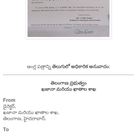
ఆంగ్ల పత్రాన్ని
తెలుగులో అధికారిక అనువాదం
:
తెలంగాణ ప్రభుత్వం
ఖజానా మరియు ఖాతాల శాఖ
From
డైరెక్టర్,
ఖజానా మరియు ఖాతాల శాఖ,
తెలంగాణ, హైదరాబాద్.
To