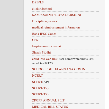
DSE-T.S
clickin2school
SAMPOORNA VIDYA DARSHINI
Disciplinary-cases
medical reimbursement informaton
Bank IFSC Codes
CPS
Inspire awards manak
Shaala Siddhi
child info web link
(user name:welcometsPass
word:test@123
SCHOOLEDU.TELANGANA.GOV.IN
NCERT
SCERT
(AP)
SCERT(TS)
SCERT(TS)
ZPGPF ANNUAL SLIP
MEDICAL BILL STATUS