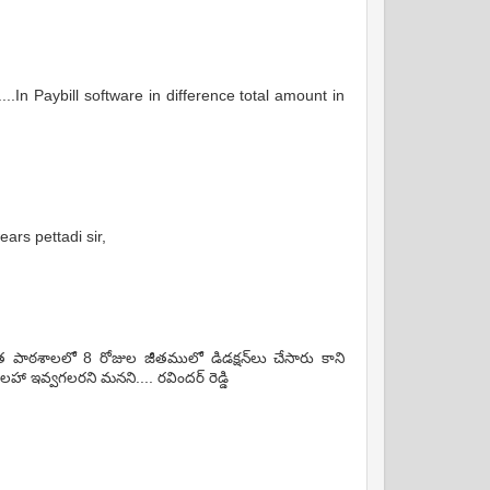
..In Paybill software in difference total amount in
rs pettadi sir,
త పాఠశాలలో 8 రోజుల జీతములో డిడక్షన్‌లు చేసారు కాని
 ఇవ్వగలరని మనని.... రవిందర్ రెడ్డి