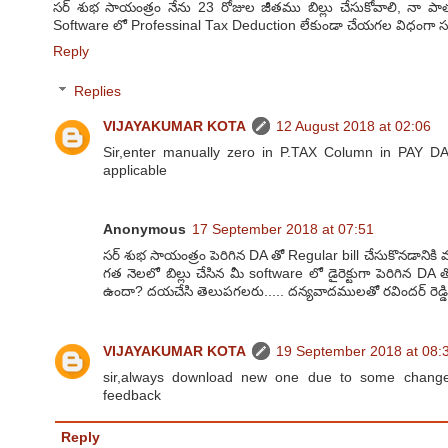
సర్ శుభ సాయంత్రం నేను 23 రోజుల జీతము బిల్లు చేసుకోవాలి, నా పా
Software లో Professinal Tax Deduction లేకుండా చేయగల విధంగా సలహా
Reply
Replies
VIJAYAKUMAR KOTA
12 August 2018 at 02:06
Sir,enter manually zero in P.TAX Column in PAY 
applicable
Anonymous
17 September 2018 at 07:51
సర్ శుభ సాయంత్రం పెరిగిన DA తో Regular bill చేసుకొనడానికి
గత నెలలో బిల్లు చేసిన మీ software లో డైరెక్టుగా పెరిగిన DA
ఉందా? దయచేసి తెలుపగలరు..... దన్యవాదములతో రవిందర్ రెడ్డి
VIJAYAKUMAR KOTA
19 September 2018 at 08:
sir,always download new one due to some change
feedback
Reply